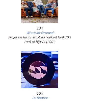
23h
Who's Mr Groove?
Projet de fusion explosif mêlant funk 70's,
rock et hip-hop 90's
00h
DJ Baston