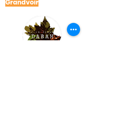
Grandvoir
14h00
Dabah
Quintet dynamique né de la complicité de
cinq musiciens, offrira une énergie débridée
entre classiques acoustiques et
compositions originales