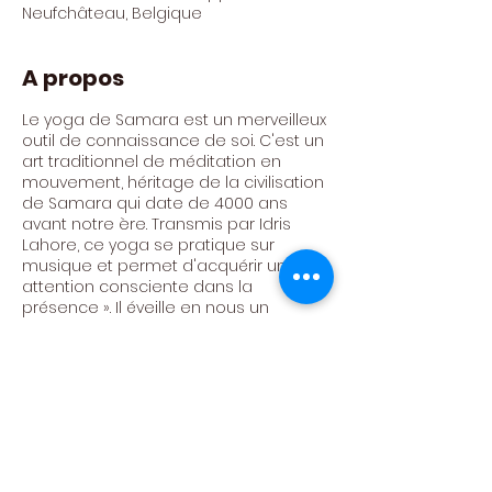
Neufchâteau, Belgique
A propos
Le yoga de Samara est un merveilleux
outil de connaissance de soi. C'est un
art traditionnel de méditation en
mouvement, héritage de la civilisation
de Samara qui date de 4000 ans
avant notre ère. Transmis par Idris
Lahore, ce yoga se pratique sur
musique et permet d'acquérir une «
attention consciente dans la
présence ». Il éveille en nous un
profond sentiment de beauté, de
calme et d'harmonie que nous
pouvons emporter dans nos relations
et avec ceux qui nous entourent.