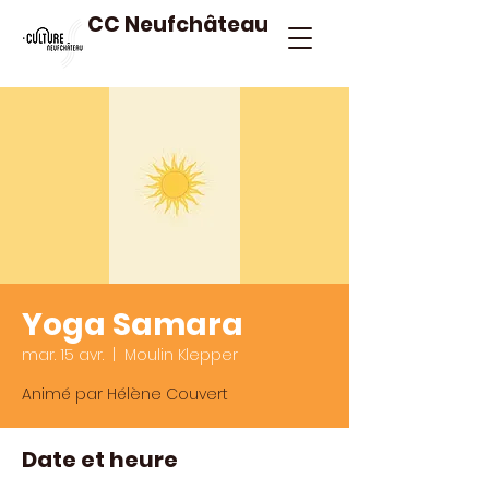
CC Neufchâteau
Yoga Samara
mar. 15 avr.
  |  
Moulin Klepper
Animé par Hélène Couvert
Date et heure