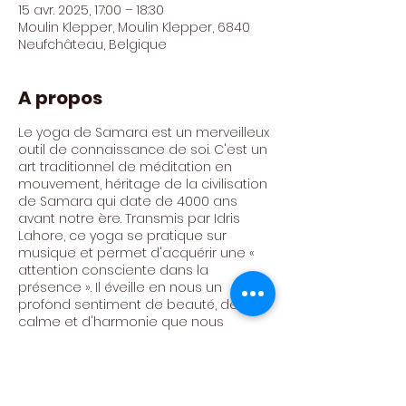
15 avr. 2025, 17:00 – 18:30
Moulin Klepper, Moulin Klepper, 6840
Neufchâteau, Belgique
A propos
Le yoga de Samara est un merveilleux
outil de connaissance de soi. C'est un
art traditionnel de méditation en
mouvement, héritage de la civilisation
de Samara qui date de 4000 ans
avant notre ère. Transmis par Idris
Lahore, ce yoga se pratique sur
musique et permet d'acquérir une «
attention consciente dans la
présence ». Il éveille en nous un
profond sentiment de beauté, de
calme et d'harmonie que nous
pouvons emporter dans nos relations
et avec ceux qui nous entourent.
Animé par Hélène Couvert