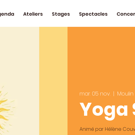
genda
Ateliers
Stages
Spectacles
Concer
mar. 05 nov.
  |  
Moulin
Yoga
Animé par Hélène Couv