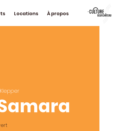
ts
Locations
À propos
 Klepper
 Samara
ert