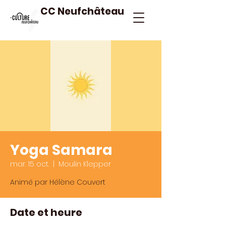
CC Neufchâteau
Yoga Samara
mar. 15 oct.
  |  
Moulin Klepper
Animé par Hélène Couvert
Date et heure