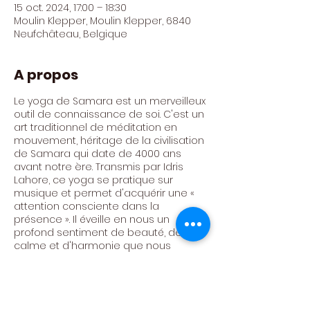
15 oct. 2024, 17:00 – 18:30
Moulin Klepper, Moulin Klepper, 6840
Neufchâteau, Belgique
A propos
Le yoga de Samara est un merveilleux
outil de connaissance de soi. C'est un
art traditionnel de méditation en
mouvement, héritage de la civilisation
de Samara qui date de 4000 ans
avant notre ère. Transmis par Idris
Lahore, ce yoga se pratique sur
musique et permet d'acquérir une «
attention consciente dans la
présence ». Il éveille en nous un
profond sentiment de beauté, de
calme et d'harmonie que nous
pouvons emporter dans nos relations
et avec ceux qui nous entourent.
Animé par Hélène Couvert