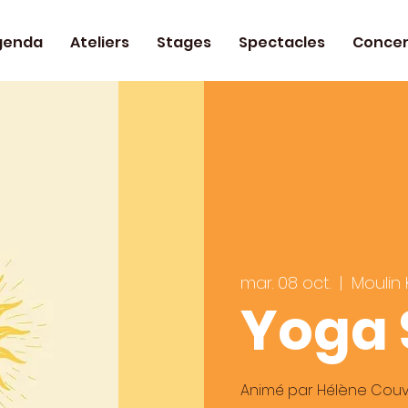
genda
Ateliers
Stages
Spectacles
Concer
mar. 08 oct.
  |  
Moulin
Yoga
Animé par Hélène Couv