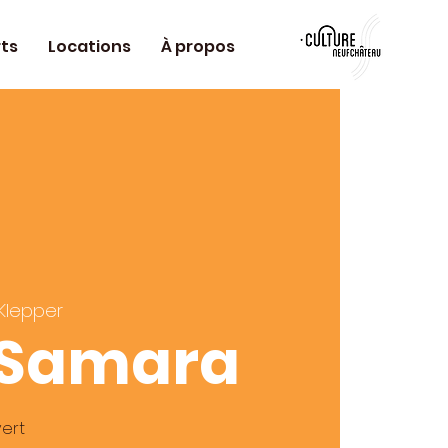
ts
Locations
À propos
 Klepper
 Samara
ert