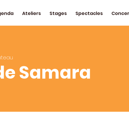
genda
Ateliers
Stages
Spectacles
Concer
âteau
de Samara