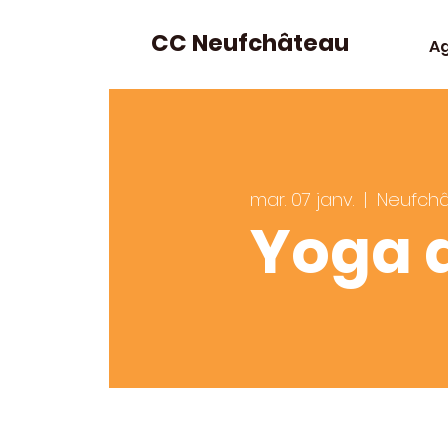
CC Neufchâteau
A
mar. 07 janv.
  |  
Neufch
Yoga 