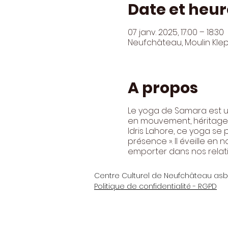
Date et heur
07 janv. 2025, 17:00 – 18:30
Neufchâteau, Moulin Kle
A propos
Le yoga de Samara est un
en mouvement, héritage d
Idris Lahore, ce yoga se
présence ». Il éveille e
emporter dans nos relati
Centre Culturel de Neufchâteau asb
Politique de confidentialité - RGPD