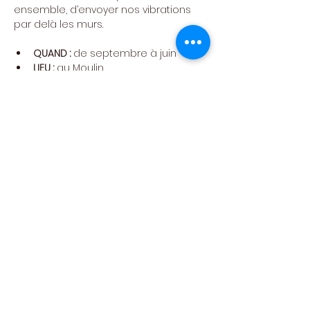
ensemble, d’envoyer nos vibrations 
par delà les murs.
QUAND : 
de septembre à juin
LIEU : 
au Moulin
ANIMATRICE :  
Maripaule Bradfar
​// Les inscriptions se font directement 
auprès de Maripaule : 0473/59.38.43 // 
Fête des ateliers : Nous fêtons la fin 
des ateliers le samedi 
23 MAI
Centre Culturel de
Neufchâteau asbl
Politique de confidentialité -