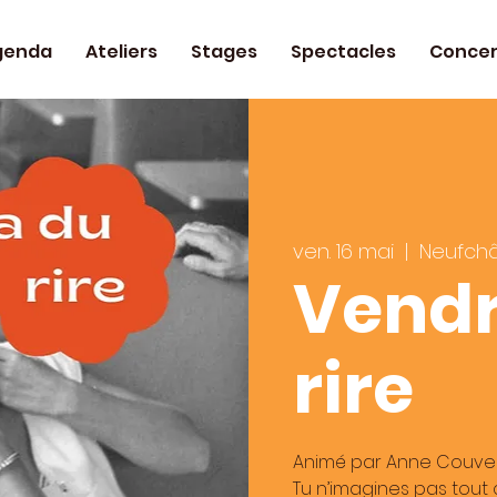
genda
Ateliers
Stages
Spectacles
Concer
ven. 16 mai
  |  
Neufch
Vendr
rire
Animé par Anne Couve
Tu n’imagines pas tout c