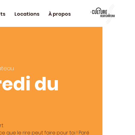
ts
Locations
À propos
âteau
edi du
rt
e que le rire peut faire pour toi ! Paré