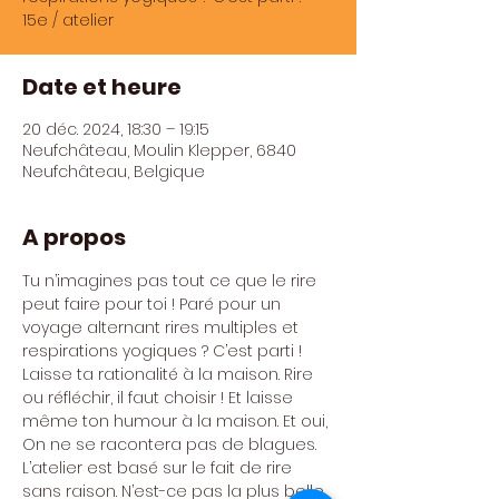
15e / atelier
Date et heure
20 déc. 2024, 18:30 – 19:15
Neufchâteau, Moulin Klepper, 6840
Neufchâteau, Belgique
A propos
Tu n’imagines pas tout ce que le rire 
peut faire pour toi ! Paré pour un 
voyage alternant rires multiples et 
respirations yogiques ? C’est parti ! 
Laisse ta rationalité à la maison. Rire 
ou réfléchir, il faut choisir ! Et laisse 
même ton humour à la maison. Et oui, 
On ne se racontera pas de blagues. 
L’atelier est basé sur le fait de rire 
sans raison. N’est-ce pas la plus belle 