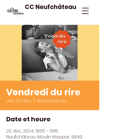
CC Neufchâteau
Vendredi du rire
ven. 20 déc.
  |  
Neufchâteau
Date et heure
20 déc. 2024, 18:30 – 19:15
Neufchâteau, Moulin Klepper, 6840