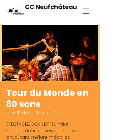
CC Neufchâteau
Tour du Monde en
80 sons
dim. 15 déc.
  |  
Neufchâteau
SPECTACLE/CONCERT familial
Plongez dans un voyage musical
envoûtant, mêlant mélodies