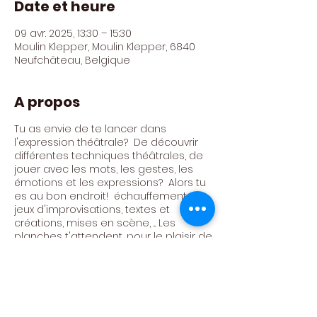
Date et heure
09 avr. 2025, 13:30 – 15:30
Moulin Klepper, Moulin Klepper, 6840
Neufchâteau, Belgique
A propos
Tu as envie de te lancer dans
l'expression théâtrale? De découvrir
différentes techniques théâtrales, de
jouer avec les mots, les gestes, les
émotions et les expressions? Alors tu
es au bon endroit! échauffements,
jeux d'improvisations, textes et
créations, mises en scène, ... Les
planches t'attendent, pour le plaisir de
jouer ensemble!
Atelier animé par Céline Trujilo Trujilo
Tarif : 300€ / AN (24 ateliers)