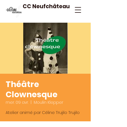
CC Neufchâteau
Théâtre
Clownesque
mer. 09 avr.
  |  
Moulin Klepper
Atelier animé par Céline Trujilo Trujilo