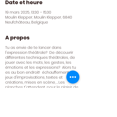
Date et heure
19 mars 2025, 13:30 – 15:30
Moulin Klepper, Moulin Klepper, 6840
Neufchâteau, Belgique
A propos
Tu as envie de te lancer dans
l'expression théâtrale? De découvrir
différentes techniques théâtrales, de
jouer avec les mots, les gestes, les
émotions et les expressions? Alors tu
es au bon endroit! échauffements,
jeux d'improvisations, textes et
créations, mises en scène, ... Les
planches t'attendent, pour le plaisir de
jouer ensemble!
Atelier animé par Céline Trujilo Trujilo
Tarif : 300€ / AN (24 ateliers)