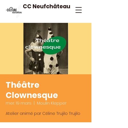
CC Neufchâteau
Théâtre
Clownesque
mer. 19 mars
  |  
Moulin Klepper
Atelier animé par Céline Trujilo Trujilo