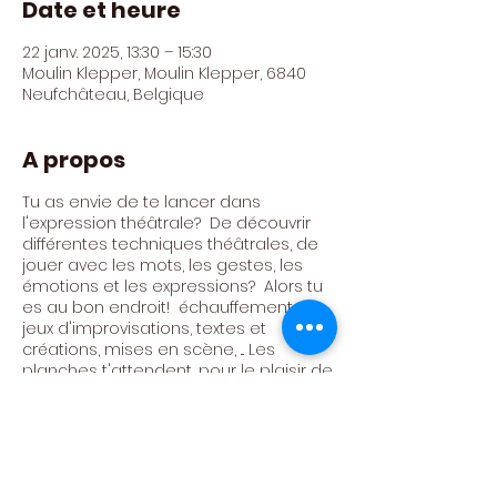
Date et heure
22 janv. 2025, 13:30 – 15:30
Moulin Klepper, Moulin Klepper, 6840
Neufchâteau, Belgique
A propos
Tu as envie de te lancer dans
l'expression théâtrale? De découvrir
différentes techniques théâtrales, de
jouer avec les mots, les gestes, les
émotions et les expressions? Alors tu
es au bon endroit! échauffements,
jeux d'improvisations, textes et
créations, mises en scène, ... Les
planches t'attendent, pour le plaisir de
jouer ensemble!
Atelier animé par Céline Trujilo Trujilo
Tarif : 300€ / AN (24 ateliers)