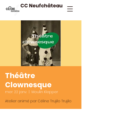
CC Neufchâteau
Théâtre
Clownesque
mer. 22 janv.
  |  
Moulin Klepper
Atelier animé par Céline Trujilo Trujilo