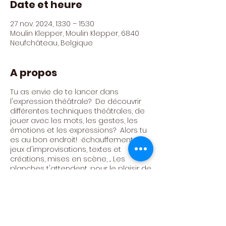
Date et heure
27 nov. 2024, 13:30 – 15:30
Moulin Klepper, Moulin Klepper, 6840
Neufchâteau, Belgique
A propos
Tu as envie de te lancer dans
l'expression théâtrale? De découvrir
différentes techniques théâtrales, de
jouer avec les mots, les gestes, les
émotions et les expressions? Alors tu
es au bon endroit! échauffements,
jeux d'improvisations, textes et
créations, mises en scène, ... Les
planches t'attendent, pour le plaisir de
jouer ensemble!
Atelier animé par Céline Trujilo Trujilo
Tarif : 300€ / AN (24 ateliers)