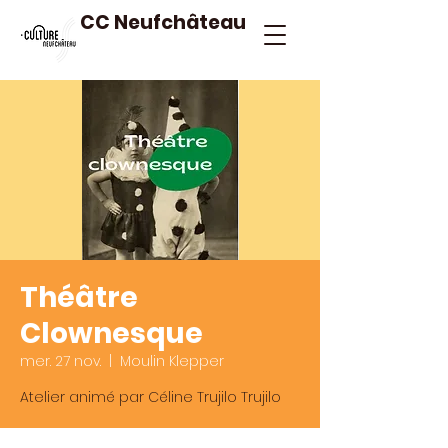
CC Neufchâteau
Théâtre
Clownesque
mer. 27 nov.
  |  
Moulin Klepper
Atelier animé par Céline Trujilo Trujilo