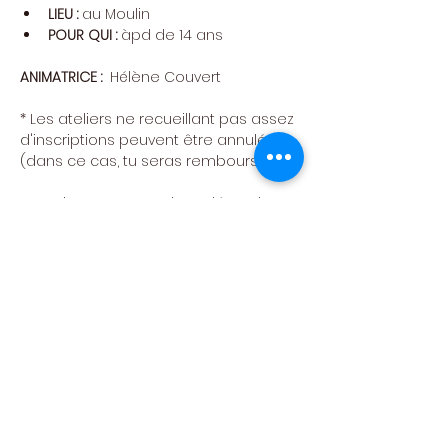
LIEU : 
au Moulin
POUR QUI : 
àpd de 14 ans
ANIMATRICE :  
Hélène Couvert
​* Les ateliers ne recueillant pas assez 
d'inscriptions peuvent être annulés 
(dans ce cas, tu seras remboursé)
Attention : pas cours le 15 décembre 
Fête des ateliers : On se retrouve le 
samedi 
23 MAI 
au 
MOULIN KLEPPER 
pour 
découvrir ce que les ateliers ont 
mijoté cette année. 
Pour s’inscrire
Cliquez sur le bouton “Réserver” pour 
remplir le formulaire d'inscription et 
procéder au paiement en ligne.