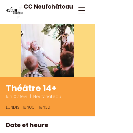
CC Neufchâteau
Théâtre 14+
lun. 02 févr.
  |  
Neufchâteau
LUNDIS I 18h00 - 19h30
Date et heure