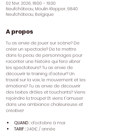
02 févr. 2026, 18:00 – 19:30
Neufchâteau, Moulin Klepper, 6840
Neufchâteau, Belgique
A propos
Tu as envie de jouer sur scène? De 
créer un spectacle? De te mettre 
dans la peau de personnages pour 
raconter une histoire qui fera vibrer 
les spectateurs? Tu as envie de 
découvrir le training d'acteur? Un 
travail sur la voix, le mouvement et les 
émotions? Tu as envie de découvrir 
des textes drôles et touchants? Viens 
rejoindre la troupe! Et viens t'amuser 
dans une ambiance chaleureuse et 
créative!
QUAND : 
d’octobre à mai
TARIF : 
240€ / année 