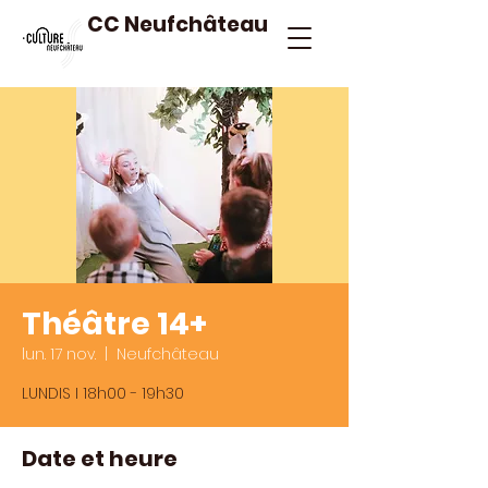
CC Neufchâteau
Théâtre 14+
lun. 17 nov.
  |  
Neufchâteau
LUNDIS I 18h00 - 19h30
Date et heure