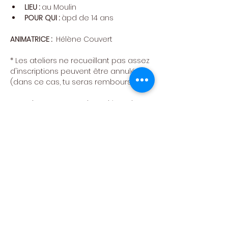
LIEU : 
au Moulin
POUR QUI : 
àpd de 14 ans
ANIMATRICE :  
Hélène Couvert
​* Les ateliers ne recueillant pas assez 
d'inscriptions peuvent être annulés 
(dans ce cas, tu seras remboursé)
Attention : pas cours le 15 décembre 
Fête des ateliers : On se retrouve le 
samedi 
23 MAI 
au 
MOULIN KLEPPER 
pour 
découvrir ce que les ateliers ont 
mijoté cette année. 
Pour s’inscrire
Cliquez sur le bouton “Réserver” pour 
remplir le formulaire d'inscription et 
procéder au paiement en ligne.