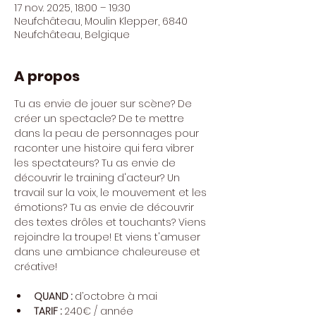
17 nov. 2025, 18:00 – 19:30
Neufchâteau, Moulin Klepper, 6840
Neufchâteau, Belgique
A propos
Tu as envie de jouer sur scène? De 
créer un spectacle? De te mettre 
dans la peau de personnages pour 
raconter une histoire qui fera vibrer 
les spectateurs? Tu as envie de 
découvrir le training d'acteur? Un 
travail sur la voix, le mouvement et les 
émotions? Tu as envie de découvrir 
des textes drôles et touchants? Viens 
rejoindre la troupe! Et viens t'amuser 
dans une ambiance chaleureuse et 
créative!
QUAND : 
d’octobre à mai
TARIF : 
240€ / année 