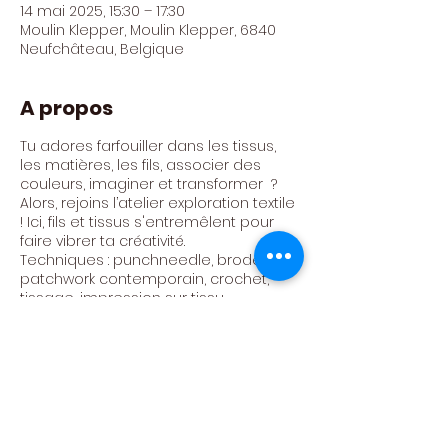
14 mai 2025, 15:30 – 17:30
Moulin Klepper, Moulin Klepper, 6840
Neufchâteau, Belgique
A propos
Tu adores farfouiller dans les tissus,
les matières, les fils, associer des
couleurs, imaginer et transformer ?
Alors, rejoins l’atelier exploration textile
! Ici, fils et tissus s'entremêlent pour
faire vibrer ta créativité.
Techniques : punchneedle, broderie,
patchwork contemporain, crochet,
tissage, impression sur tissu,...
Atelier animé par Camille Louppe
Tarif : 300€ / AN (24 ateliers)