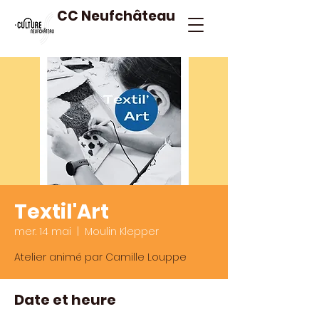
CC Neufchâteau
Textil'Art
mer. 14 mai
  |  
Moulin Klepper
Atelier animé par Camille Louppe
Date et heure