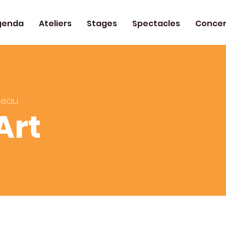
genda
Ateliers
Stages
Spectacles
Concer
teau
Art