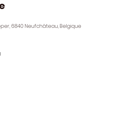
e
pper, 6840 Neufchâteau, Belgique
l