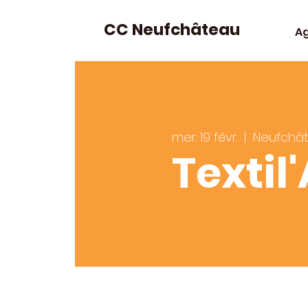
CC Neufchâteau
A
mer. 19 févr.
  |  
Neufchâ
Textil'