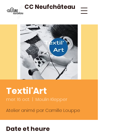
CC Neufchâteau
Textil'Art
mer. 16 oct.
  |  
Moulin Klepper
Atelier animé par Camille Louppe
Date et heure