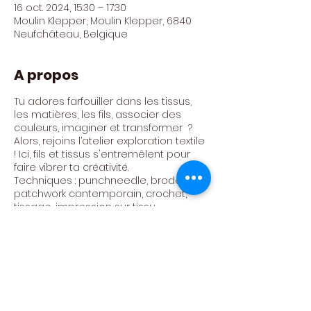
16 oct. 2024, 15:30 – 17:30
Moulin Klepper, Moulin Klepper, 6840
Neufchâteau, Belgique
A propos
Tu adores farfouiller dans les tissus,
les matières, les fils, associer des
couleurs, imaginer et transformer ?
Alors, rejoins l’atelier exploration textile
! Ici, fils et tissus s'entremêlent pour
faire vibrer ta créativité.
Techniques : punchneedle, broderie,
patchwork contemporain, crochet,
tissage, impression sur tissu,...
Atelier animé par Camille Louppe
Tarif : 300€ / AN (24 ateliers)