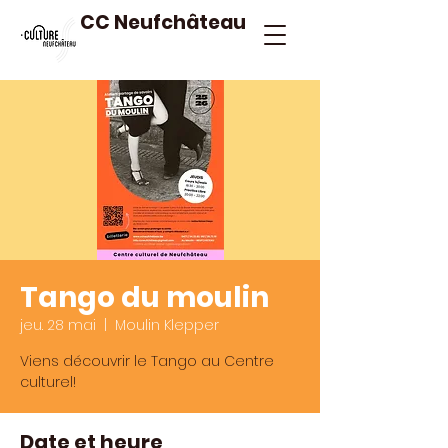
CC Neufchâteau
Tango du moulin
jeu. 28 mai
  |  
Moulin Klepper
Viens découvrir le Tango au Centre
culturel!
Date et heure