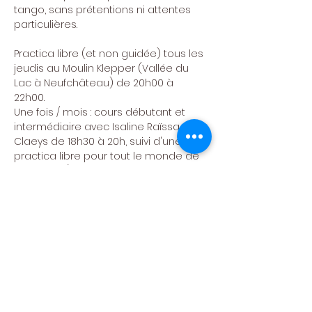
tango, sans prétentions ni attentes 
particulières.
Practica libre (et non guidée) tous les 
jeudis au Moulin Klepper (Vallée du 
Lac à Neufchâteau) de 20h00 à 
22h00. 
Une fois / mois : cours débutant et 
intermédiaire avec Isaline Raïssa 
Claeys de 18h30 à 20h, suivi d'une 
practica libre pour tout le monde de 
20h à 22h (P.A.F. 20€ pour le cours et la 
practica - 5€ pour la practica seule). 
Bar ouvert pour prolonger la soirée. 
Bienvenue à toutes et tous, y compris 
sans partenaire.
Infos : Centre Culturel de Neufchâteau 
ou Olivier Jadoul 