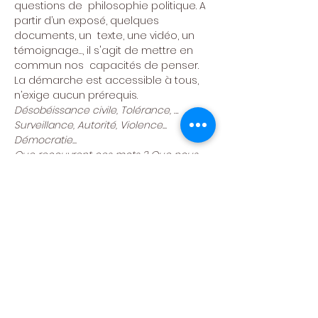
questions de  philosophie politique. A 
partir d’un exposé, quelques 
documents, un  texte, une vidéo, un 
témoignage…, il s'agit de mettre en 
commun nos  capacités de penser.
La démarche est accessible à tous, 
n’exige aucun prérequis.
Désobéissance civile, Tolérance, …

Surveillance, Autorité, Violence...

Démocratie...

Que recouvrent ces mots ? Que nous 
apprennent les philosophes ?
Dans les locaux du Moulin Klepper
Animateur: Bernard Kerger
Tarif
Gratuit
Infos ou/et inscriptions
Bernard Kerger 0495 150846

bk.moclux(at)gmail.com