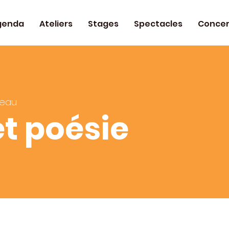
genda
Ateliers
Stages
Spectacles
Concer
teau
t poésie