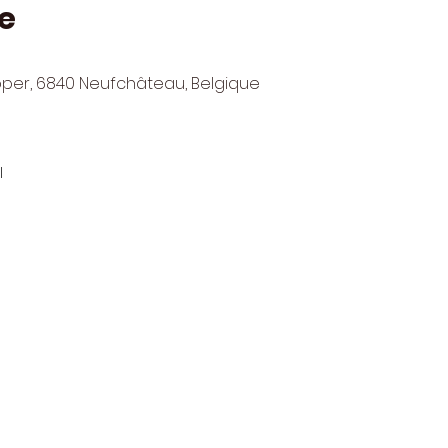
e
pper, 6840 Neufchâteau, Belgique
l