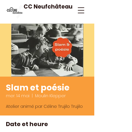
CC Neufchâteau
Slam et poésie
mer. 14 mai
  |  
Moulin Klepper
Atelier animé par Céline Trujilo Trujilo
Date et heure