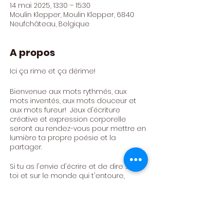
14 mai 2025, 13:30 – 15:30
Moulin Klepper, Moulin Klepper, 6840
Neufchâteau, Belgique
A propos
Ici ça rime et ça dérime!
Bienvenue aux mots rythmés, aux
mots inventés, aux mots douceur et
aux mots fureur! Jeux d'écriture
créative et expression corporelle
seront au rendez-vous pour mettre en
lumière ta propre poésie et la
partager.
Si tu as l'envie d'écrire et de dire sur
toi et sur le monde qui t'entoure,
rendez-vous à notre atelier poésie et
slam!
Atelier animé par Céline Trujilo Trujilo