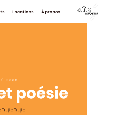
ts
Locations
À propos
 Klepper
et poésie
rujilo Trujilo