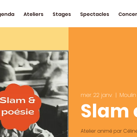
genda
Ateliers
Stages
Spectacles
Concer
mer. 22 janv.
  |  
Moulin
Slam 
Atelier animé par Céline T