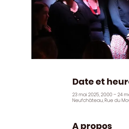
Date et heur
23 mai 2025, 20:00 – 24 m
Neufchâteau, Rue du Moul
A propos