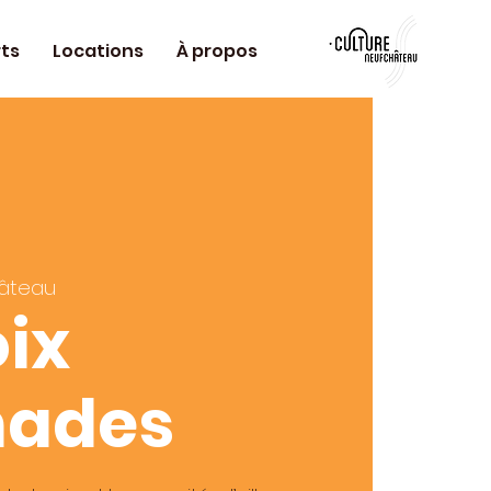
ts
Locations
À propos
âteau
oix
ades