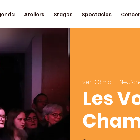
genda
Ateliers
Stages
Spectacles
Concer
ven. 23 mai
  |  
Neufch
Les V
Cham