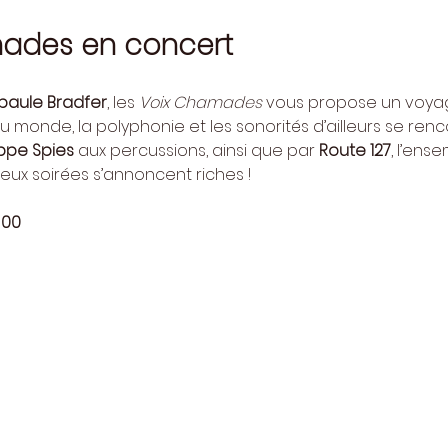
mades en concert
paule Bradfer
, les 
Voix Chamades
 vous propose un voyag
u monde, la polyphonie et les sonorités d’ailleurs se renco
ppe Spies
 aux percussions, ainsi que par 
Route 127
, l’ens
deux soirées s’annoncent riches !
 00