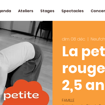
genda
Ateliers
Stages
Spectacles
Concer
dim. 08 déc.
  |  
Neufc
La pet
rouge 
2,5 a
FAMILLE