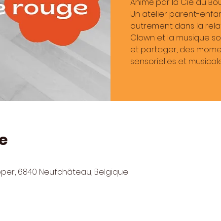
Animé par la Cie du Bo
Un atelier parent-enfa
autrement dans la relatio
Clown et la musique son
et partager, des momen
sensorielles et musicale
e
pper, 6840 Neufchâteau, Belgique