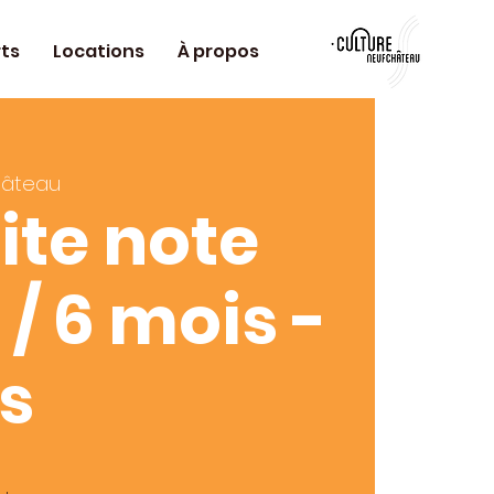
ts
Locations
À propos
hâteau
ite note
/ 6 mois -
ns