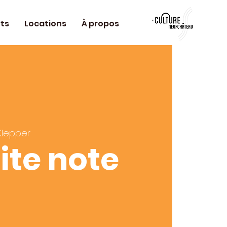
ts
Locations
À propos
Klepper
ite note
e