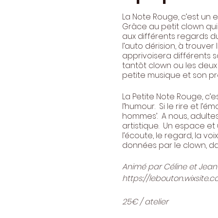
La Note Rouge, c’est un 
Grâce au petit clown qui
aux différents regards du 
l’auto dérision, à trouver 
apprivoisera différents s
tantôt clown ou les deux
petite musique et son pr
La Petite Note Rouge, c’e
l’humour. Si le rire et l
hommes’. A nous, adulte
artistique. Un espace et 
l’écoute, le regard, la vo
données par le clown, dan
Animé par Céline et Jean
https://lebouton.wixsite
25€ / atelier