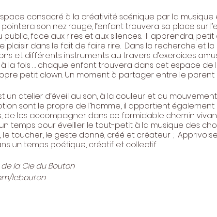
espace consacré à la créativité scénique par la musique 
 pointera son nez rouge, l’enfant trouvera sa place sur l
public, face aux rires et aux silences. Il apprendra, petit
le plaisir dans le fait de faire rire. Dans la recherche et la 
ons et différents instruments au travers d’exercices amu
 à la fois … chaque enfant trouvera dans cet espace de
opre petit clown. Un moment à partager entre le parent 
st un atelier d’éveil au son, à la couleur et au mouveme
’émotion sont le propre de l’homme, il appartient égalemen
s, de les accompagner dans ce formidable chemin vivant
un temps pour éveiller le tout-petit à la musique des chos
ix, le toucher, le geste donné, créé et créateur ; Apprivoi
s un temps poétique, créatif et collectif.
 de la Cie du Bouton
.com/lebouton