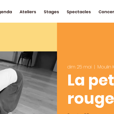
genda
Ateliers
Stages
Spectacles
Concer
dim. 25 mai
  |  
Moulin 
La pet
roug