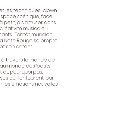
et les techniques clown.
’espace scénique, face
 à petit, à s’amuser dans
créativité musicale, il
sants. Tantôt musicien,
 la Note Rouge sa propre
et son enfant.
nt à travers le monde de
t au monde des ‘petits
 et, pourquoi pas,
es qui l’entourent, par
ser les émotions nouvelles