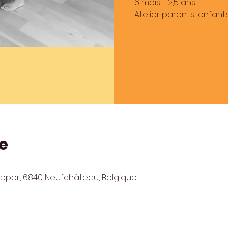
6 mois - 2,5 ans
Atelier parent.s-enfant
e
lepper, 6840 Neufchâteau, Belgique