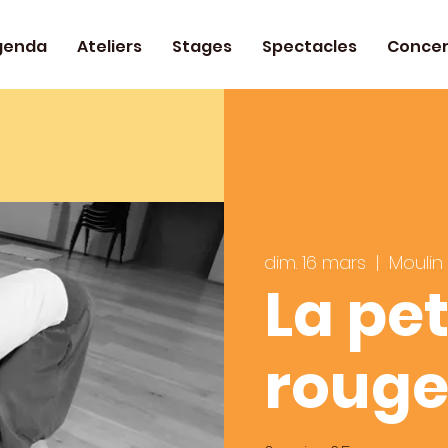
genda
Ateliers
Stages
Spectacles
Concer
dim. 16 mars
  |  
Moulin
La pet
roug