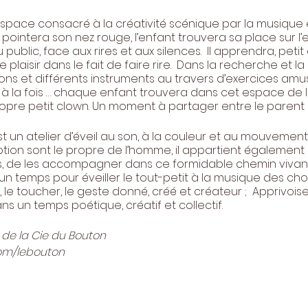
espace consacré à la créativité scénique par la musique 
 pointera son nez rouge, l’enfant trouvera sa place sur l
public, face aux rires et aux silences. Il apprendra, petit
le plaisir dans le fait de faire rire. Dans la recherche et la 
ons et différents instruments au travers d’exercices amu
 à la fois … chaque enfant trouvera dans cet espace de
opre petit clown. Un moment à partager entre le parent 
st un atelier d’éveil au son, à la couleur et au mouveme
’émotion sont le propre de l’homme, il appartient égalemen
s, de les accompagner dans ce formidable chemin vivant
un temps pour éveiller le tout-petit à la musique des chos
ix, le toucher, le geste donné, créé et créateur ; Apprivoi
s un temps poétique, créatif et collectif.
 de la Cie du Bouton
.com/lebouton