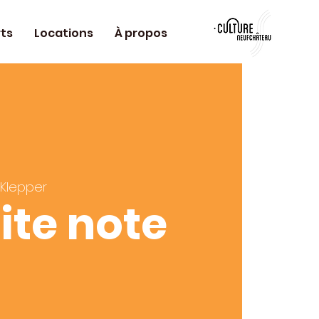
ts
Locations
À propos
 Klepper
ite note
e