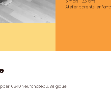
6 mois - 2,5 ans
Atelier parent.s-enfant
e
lepper, 6840 Neufchâteau, Belgique