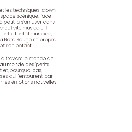
et les techniques clown.
’espace scénique, face
 à petit, à s’amuser dans
créativité musicale, il
sants. Tantôt musicien,
 la Note Rouge sa propre
et son enfant.
nt à travers le monde de
t au monde des ‘petits
 et, pourquoi pas,
es qui l’entourent, par
ser les émotions nouvelles