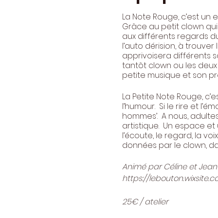
La Note Rouge, c’est un 
Grâce au petit clown qui
aux différents regards du 
l’auto dérision, à trouver 
apprivoisera différents s
tantôt clown ou les deux
petite musique et son pr
La Petite Note Rouge, c’e
l’humour. Si le rire et l
hommes’. A nous, adulte
artistique. Un espace et 
l’écoute, le regard, la vo
données par le clown, dan
Animé par Céline et Jean
https://lebouton.wixsite
25€ / atelier