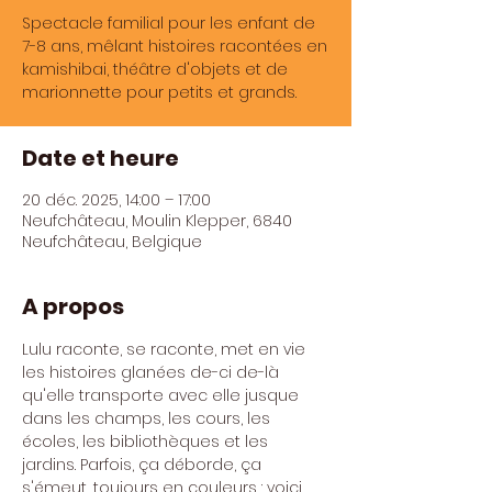
Spectacle familial pour les enfant de
7-8 ans, mêlant histoires racontées en
kamishibai, théâtre d'objets et de
marionnette pour petits et grands.
Date et heure
20 déc. 2025, 14:00 – 17:00
Neufchâteau, Moulin Klepper, 6840
Neufchâteau, Belgique
A propos
Lulu raconte, se raconte, met en vie 
les histoires glanées de-ci de-là 
qu'elle transporte avec elle jusque 
dans les champs, les cours, les 
écoles, les bibliothèques et les 
jardins. Parfois, ça déborde, ça 
s'émeut, toujours en couleurs : voici 