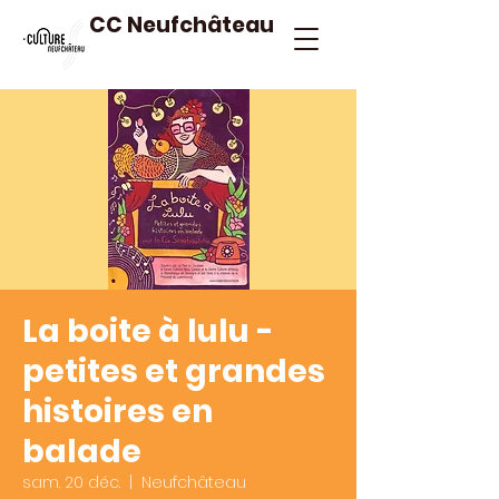
CC Neufchâteau
La boite à lulu -
petites et grandes
histoires en
balade
sam. 20 déc.
  |  
Neufchâteau