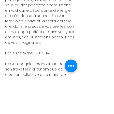
vous guider, par cette énergumène 
en vadrouille débordante d'énergie 
et cafouilleuse à souhait. Elle vous 
fera voir du pays et laissera derrière 
elle, dans le creux de vos oreilles, son 
air de tango préféré et dans vos yeux 
amusés, des illustrations barbouillées 
de vos imaginaires.
Par le 
Cie SCRABOUTCHA
La Compagnie Scraboutcha base 
son travail sur la dynamique de 
création collective et le plaisir de 
confronter des réflexions tant 
politiques que poétiques, aux 
couleurs parfois oniriques et toujours 
avec la marionnette comme fil rouge. 
Aujourd'hui, la compagnie tourne 
d’une part avec Butineries, son 
nouveau spectacle de rue en 