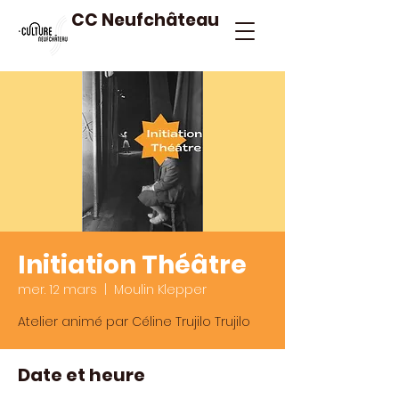
CC Neufchâteau
Initiation Théâtre
mer. 12 mars
  |  
Moulin Klepper
Atelier animé par Céline Trujilo Trujilo
Date et heure