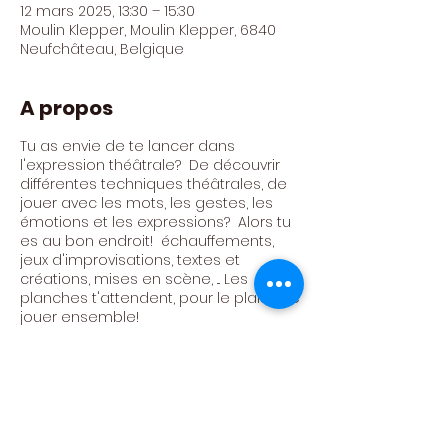
12 mars 2025, 13:30 – 15:30
Moulin Klepper, Moulin Klepper, 6840
Neufchâteau, Belgique
A propos
Tu as envie de te lancer dans
l'expression théâtrale? De découvrir
différentes techniques théâtrales, de
jouer avec les mots, les gestes, les
émotions et les expressions? Alors tu
es au bon endroit! échauffements,
jeux d'improvisations, textes et
créations, mises en scène, ... Les
planches t'attendent, pour le plaisir de
jouer ensemble!
Atelier animé par Céline Trujilo Trujilo
Tarif : 300€ / AN (24 ateliers)