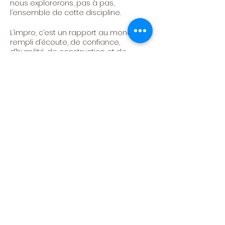
nous explorerons, pas à pas,
l’ensemble de cette discipline.
L’impro, c’est un rapport au monde
rempli d’écoute, de confiance,
d’humilité, de construction et de
lâcher-prise. Envie de créer ensemble
ces moments ?
Bienvenue.s.
Atelier animé par Anne Couvert
Tarif : 15€ / atelier (120€ / 8 ateliers)
Centre Culturel de
Neufchâteau asbl
Politique de confidentialité -