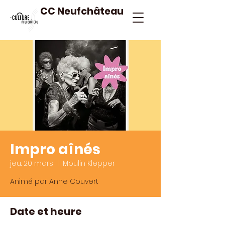
CC Neufchâteau
Impro aînés
jeu. 20 mars
  |  
Moulin Klepper
Animé par Anne Couvert
Date et heure