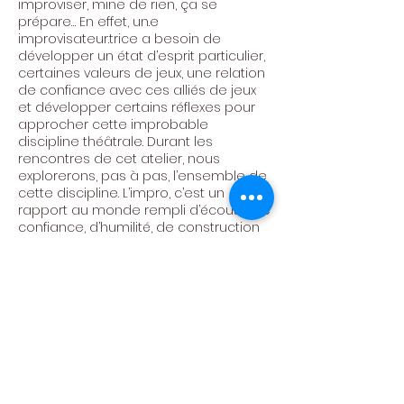
improviser, mine de rien, ça se
prépare… En effet, un.e
improvisateur.trice a besoin de
développer un état d’esprit particulier,
certaines valeurs de jeux, une relation
de confiance avec ces alliés de jeux
et développer certains réflexes pour
approcher cette improbable
discipline théâtrale. Durant les
rencontres de cet atelier, nous
explorerons, pas à pas, l’ensemble de
cette discipline. L’impro, c’est un
rapport au monde rempli d’écoute, de
confiance, d’humilité, de construction
et de lâcher-prise. Envie de créer
ensemble ces moments ?
Bienvenue.s.
Centre Culturel de