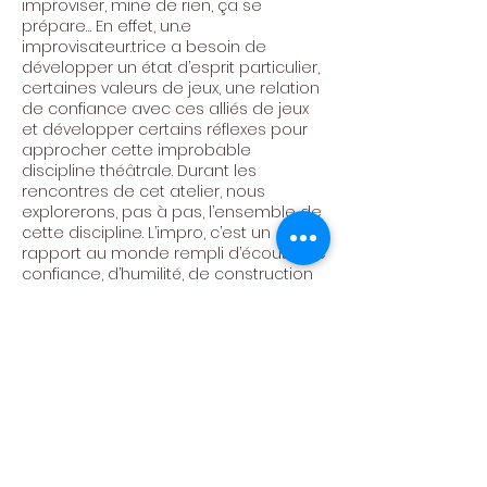
improviser, mine de rien, ça se
prépare… En effet, un.e
improvisateur.trice a besoin de
développer un état d’esprit particulier,
certaines valeurs de jeux, une relation
de confiance avec ces alliés de jeux
et développer certains réflexes pour
approcher cette improbable
discipline théâtrale. Durant les
rencontres de cet atelier, nous
explorerons, pas à pas, l’ensemble de
cette discipline. L’impro, c’est un
rapport au monde rempli d’écoute, de
confiance, d’humilité, de construction
et de lâcher-prise. Envie de créer
ensemble ces moments ?
Bienvenue.s.
Centre Culturel de