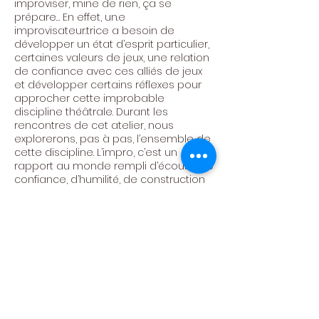
improviser, mine de rien, ça se
prépare… En effet, un.e
improvisateur.trice a besoin de
développer un état d’esprit particulier,
certaines valeurs de jeux, une relation
de confiance avec ces alliés de jeux
et développer certains réflexes pour
approcher cette improbable
discipline théâtrale. Durant les
rencontres de cet atelier, nous
explorerons, pas à pas, l’ensemble de
cette discipline. L’impro, c’est un
rapport au monde rempli d’écoute, de
confiance, d’humilité, de construction
et de lâcher-prise. Envie de créer
ensemble ces moments ?
Bienvenue.s.
Centre Culturel de