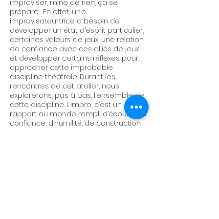
improviser, mine de rien, ça se
prépare… En effet, un.e
improvisateur.trice a besoin de
développer un état d’esprit particulier,
certaines valeurs de jeux, une relation
de confiance avec ces alliés de jeux
et développer certains réflexes pour
approcher cette improbable
discipline théâtrale. Durant les
rencontres de cet atelier, nous
explorerons, pas à pas, l’ensemble de
cette discipline. L’impro, c’est un
rapport au monde rempli d’écoute, de
confiance, d’humilité, de construction
et de lâcher-prise. Envie de créer
ensemble ces moments ?
Bienvenue.s.
Centre Culturel de