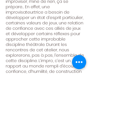
improviser, mine de rien, ça se
prépare… En effet, un.e
improvisateur.trice a besoin de
développer un état d’esprit particulier,
certaines valeurs de jeux, une relation
de confiance avec ces alliés de jeux
et développer certains réflexes pour
approcher cette improbable
discipline théâtrale. Durant les
rencontres de cet atelier, nous
explorerons, pas à pas, l’ensemble de
cette discipline. L’impro, c’est un
rapport au monde rempli d’écoute, de
confiance, d’humilité, de construction
et de lâcher-prise. Envie de créer
ensemble ces moments ?
Bienvenue.s.
Centre Culturel de