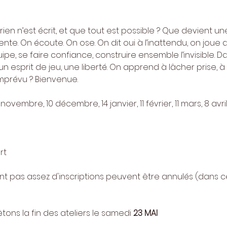
ien n’est écrit, et que tout est possible ? Que devient un
nte. On écoute. On ose. On dit oui à l’inattendu, on joue a
uipe, se faire confiance, construire ensemble l’invisible. Da
 esprit de jeu, une liberté. On apprend à lâcher prise, à êt
imprévu ? Bienvenue.
novembre, 10 décembre, 14 janvier, 11 février, 11 mars, 8 avril
rt
llant pas assez d'inscriptions peuvent être annulés (dans c
êtons la fin des ateliers le samedi 
23 MAI