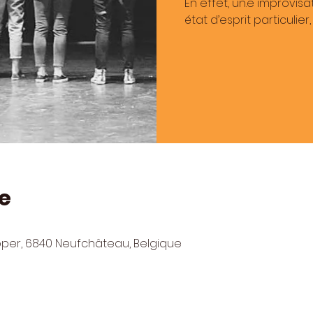
En effet, un.e improvis
état d’esprit particulier
e
pper, 6840 Neufchâteau, Belgique