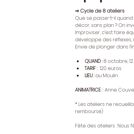
➺ Cycle de 8 ateliers
Que se passe-t-il quand r
décor, sans plan ? On inve
Improviser, c’est faire éq
développe des réflexes, un
Envie de plonger dans l’
QUAND : 
8 octobre, 12 
TARIF : 
 120 euros
LIEU : 
au Moulin
ANIMATRICE :  
Anne Couve
​* Les ateliers ne recuei
remboursé)
Fête des ateliers : Nous f