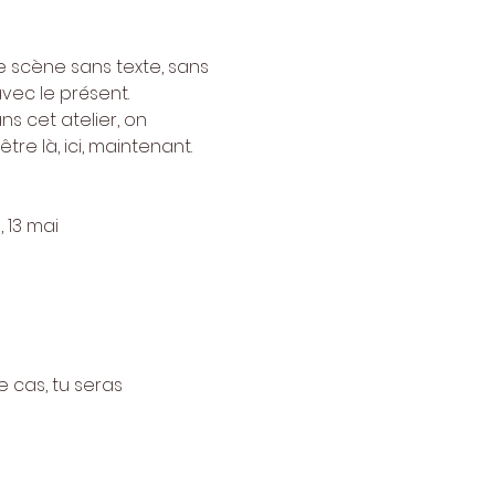
e scène sans texte, sans 
vec le présent. 
ns cet atelier, on 
re là, ici, maintenant. 
, 13 mai
e cas, tu seras 