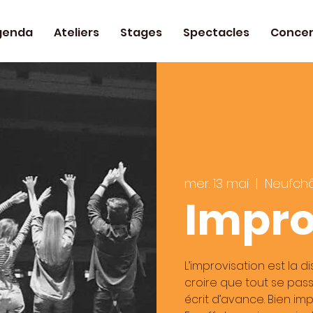
genda
Ateliers
Stages
Spectacles
Concer
mer. 13 mai
  |  
Neufch
Impr
L’improvisation est la d
croire que tout se pass
écrit d’avance. Bien im