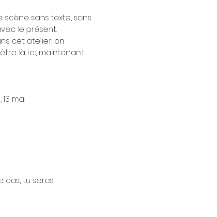
e scène sans texte, sans 
vec le présent. 
ns cet atelier, on 
re là, ici, maintenant. 
, 13 mai
e cas, tu seras 