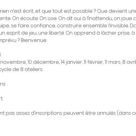
ien n’est écrit, et que tout est possible ? Que devient un
nte. On écoute. On ose. On dit oui à l’inattendu, on joue a
uipe, se faire confiance, construire ensemble l’invisible. Da
 esprit de jeu, une liberté. On apprend à lâcher prise, à êt
imprévu ? Bienvenue.
l
novembre, 10 décembre, 14 janvier, 11 février, 11 mars, 8 avril
ycle de 8 ateliers
ans
t
llant pas assez d'inscriptions peuvent être annulés (dans c