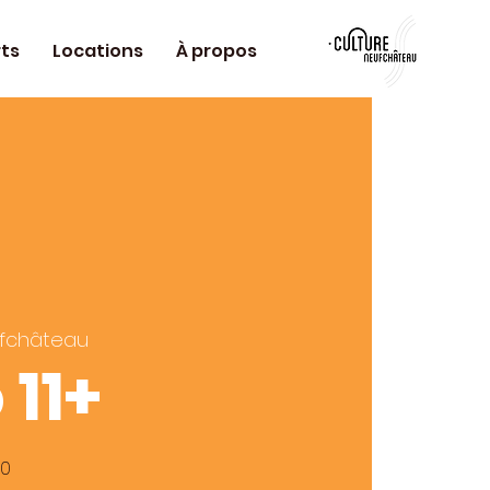
ts
Locations
À propos
fchâteau
 11+
00