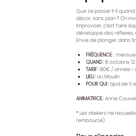
Que se passe-t-il quand r
décor, sans plan ? On inve
Improviser, c’est faire éq
développe des réflexes, un
Envie de plonger dans l’
FRÉQUENCE :  
mensue
QUAND : 
8 octobre, 12 
TARIF : 
80€ / année > c
LIEU : 
au Moulin
POUR QUI : 
àpd de 11 
ANIMATRICE : 
Anne Couver
​* Les ateliers ne recuei
remboursé)