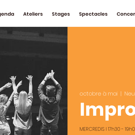
genda
Ateliers
Stages
Spectacles
Concer
octobre à mai
  |  
Neu
Impro
MERCREDIS I 17h30 - 19h