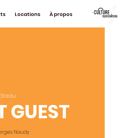
ts
Locations
À propos
âteau
T GUEST
eorges Naudy