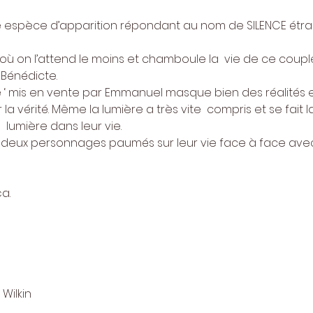
e espèce d’apparition répondant au nom de SILENCE étra
là où on l’attend le moins et chamboule la  vie de ce cou
Bénédicte.
‘ mis en vente par Emmanuel masque bien des réalités 
r la vérité. Même la lumière a très vite  compris et se fait 
a  lumière dans leur vie.
ux personnages paumés sur leur vie face à face avec leu
ça.
Wilkin