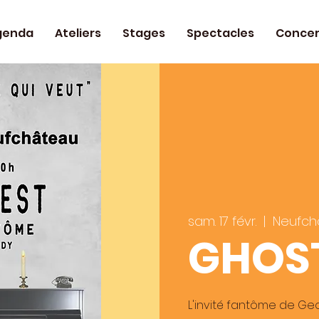
genda
Ateliers
Stages
Spectacles
Concer
sam. 17 févr.
  |  
Neufch
GHOS
L'invité fantôme de G