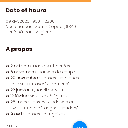
Date et heure
09 avr. 2026, 19:30 – 22:00
Neufchâteau, Moulin Klepper, 6840
Neufchâteau, Belgique
A propos
➺ 2 octobre : 
Danses Chantées
➺ 6 novembre :
 Danses de couple
➺ 29 novembre :
 Danses Catalanes
     et BAL FOLK avec"21 Boutons"
➺ 22 janvier : 
Quadrilles 1900
➺ 12 février : 
Mazurkas à figures
➺ 28 mars :
 Danses Suédoises et 
     BAL FOLK avec "Tanghe-Coudroy
"
➺ 9 avril : 
Danses Portugaises
INFOS 