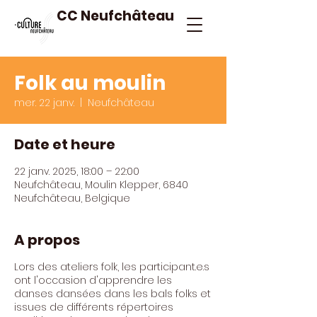
CC Neufchâteau
Folk au moulin
mer. 22 janv.
  |  
Neufchâteau
Date et heure
22 janv. 2025, 18:00 – 22:00
Neufchâteau, Moulin Klepper, 6840
Neufchâteau, Belgique
A propos
Lors des ateliers folk, les participant.e.s
ont l'occasion d'apprendre les
danses dansées dans les bals folks et
issues de différents répertoires