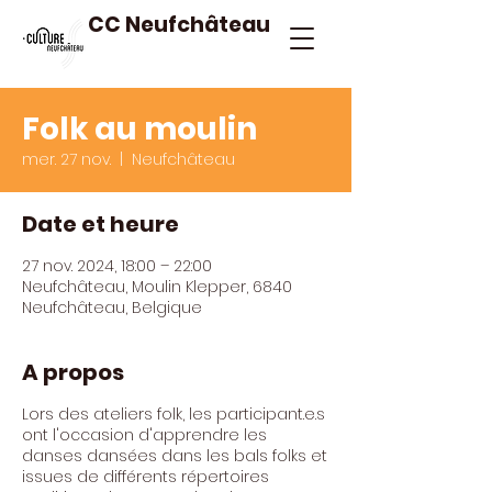
CC Neufchâteau
Folk au moulin
mer. 27 nov.
  |  
Neufchâteau
Date et heure
27 nov. 2024, 18:00 – 22:00
Neufchâteau, Moulin Klepper, 6840
Neufchâteau, Belgique
A propos
Lors des ateliers folk, les participant.e.s
ont l'occasion d'apprendre les
danses dansées dans les bals folks et
issues de différents répertoires