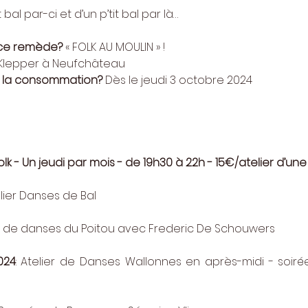
bal par-ci et d’un p’tit bal par là…
 ce remède?
 « FOLK AU MOULIN » !
 Klepper à Neufchâteau
à la consommation?
 Dès le jeudi 3 octobre 2024
lk - Un jeudi par mois - de 19h30 à 22h - 15€/atelier d’une
elier Danses de Bal
er de danses du Poitou avec Frederic De Schouwers
024
: Atelier de Danses Wallonnes en après-midi - soiré