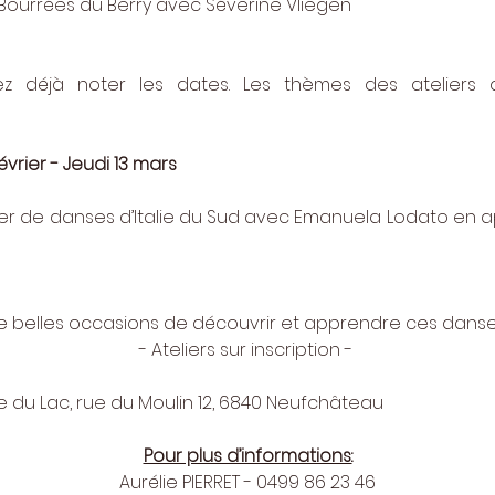
 Bourrées du Berry avec Séverine Vliegen
 déjà noter les dates. Les thèmes des ateliers du
évrier - Jeudi 13 mars
ier de danses d’Italie du Sud avec Emanuela Lodato en apr
e belles occasions de découvrir et apprendre ces danse
- Ateliers sur inscription - 
lée du Lac, rue du Moulin 12, 6840 Neufchâteau
Pour plus d’informations:
Aurélie PIERRET - 0499 86 23 46