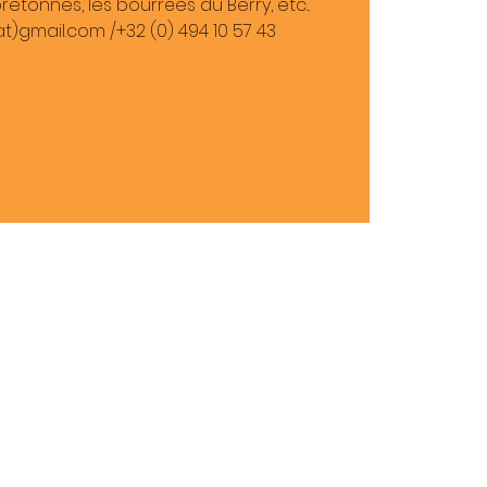
etonnes, les bourrées du Berry, etc...
(at)gmail.com /+32 (0) 494 10 57 43