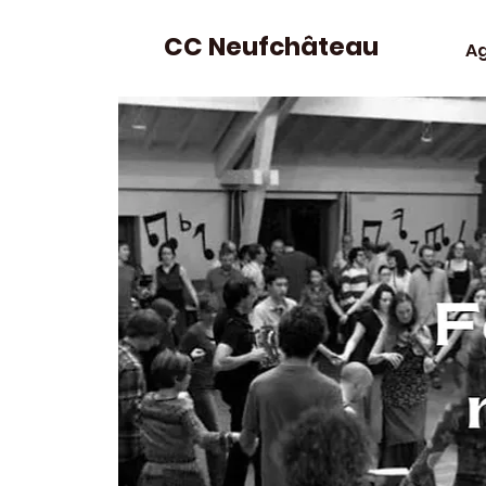
CC Neufchâteau
A