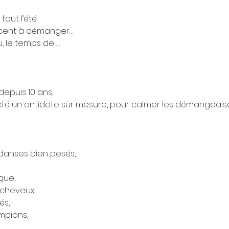
out l’été.
cent à démanger…
, le temps de …
puis 10 ans,
é un antidote sur mesure, pour calmer les démangeaiso
danses bien pesés,
que,
 cheveux,
és,
mpions,