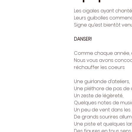
Les cigales ayant chanté t
Leurs guibolles commen
Signe qu’est bientôt venu
DANSER!
Comme chaque année, de
Nous vous avons concoct
réchauffer les coeurs:
Une guirlande d’ateliers,
Une pléthore de pas de 
Un zeste de légèreté,
Quelques notes de musi
Un peu de vent dans les
De grands sourires allum
Une piste et quelques la
Des figures en tous sens,