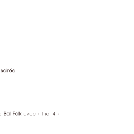
 soirée
e 
Bal Folk
 avec « Trio 14 » 