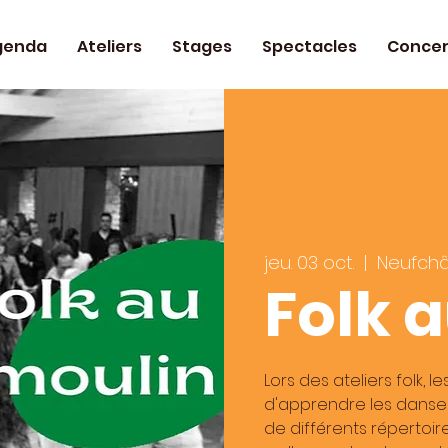
genda
Ateliers
Stages
Spectacles
Concer
jeu. 03 oct.
  |  
Neufch
Folk 
Lors des ateliers folk, l
d'apprendre les danses
de différents répertoi