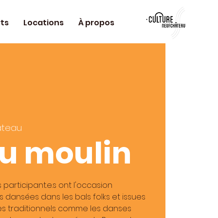
ts
Locations
À propos
âteau
au moulin
es participant.e.s ont l'occasion
 dansées dans les bals folks et issues
res traditionnels comme les danses