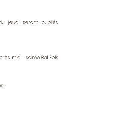
 jeudi seront publiés 
ès-midi - soirée Bal Folk 
s - 