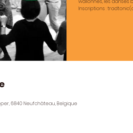
wallonnes, les danses br
Inscriptions : tradtonic
e
pper, 6840 Neufchâteau, Belgique