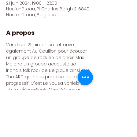
21 juin 2024, 19:00 – 23:00
Neufchâteau, Pl. Charles Bergh 2, 6840
Neufchâteau, Belgique
A propos
Vendredi 21 juin, on se retrouve 
également Au Couillon pour écouter 
un groupe de rock en peignoir, Max 
Malone un groupe accoustqiue 
irlandis folk rock de Belgique ainsi que 
The ARD qui nous propose du folk 
progressif! C'est Le Sousa Schleb 
Duo 
de Jazz/Blues-Roots New Orleans 
qui 
viendra mettre l'ambiance entre les 
sets!
Organisé par Au Couillon