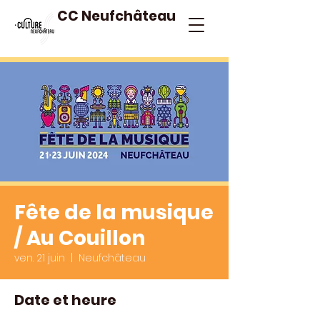
CC Neufchâteau
Fête de la musique
/ Au Couillon
ven. 21 juin
  |  
Neufchâteau
Date et heure