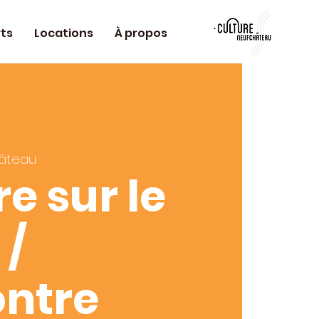
ts
Locations
À propos
âteau
e sur le
 /
ntre