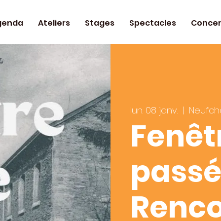
genda
Ateliers
Stages
Spectacles
Concer
lun. 08 janv.
  |  
Neufch
Fenêtr
passé
Renco