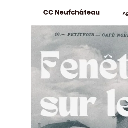
CC Neufchâteau
A