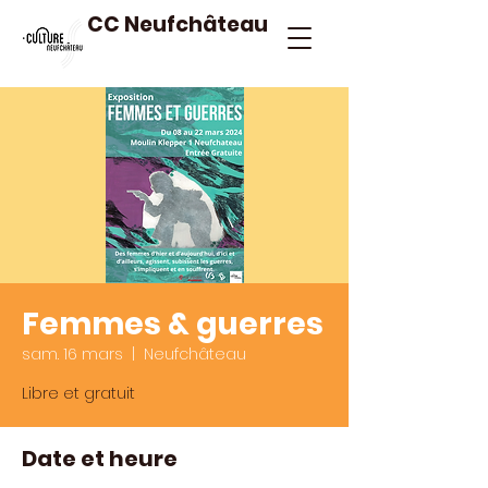
CC Neufchâteau
Femmes & guerres
sam. 16 mars
  |  
Neufchâteau
Libre et gratuit
Date et heure