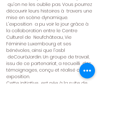
 qu'on ne les oublie pas. Vous pourrez 
découvrir leurs histoires à  travers une 
mise en scène dynamique.
L'exposition  a pu voir le jour grâce à 
la collaboration entre le Centre 
Culturel de  Neufchâteau, Vie 
Féminine Luxembourg et ses 
bénévoles, ainsi que l'asbl 
 deCouràJardin. Un groupe de travail, 
issu de ce partenariat, a recueilli  des 
témoignages, conçu et réalisé cette 
exposition. 
Cette initiative  est née à la suite de 
la programmation de la pièce 
"Comme en 14... des  femmes au 
poste" de Dany Laurent et jouée en 
novembre dernier par le  Théâtre des 
Moulins (asbl deCouràJardin).
Vernissage 8 mars
18h : vernissage
20h : animation prévue