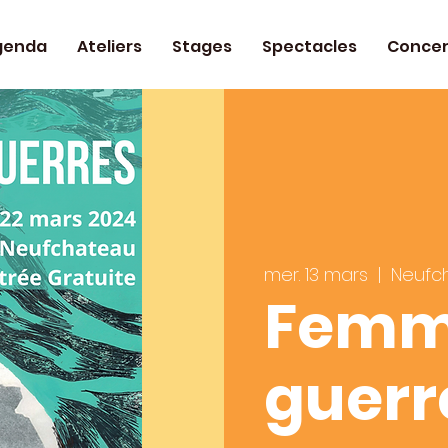
genda
Ateliers
Stages
Spectacles
Concer
mer. 13 mars
  |  
Neufc
Femm
guerr