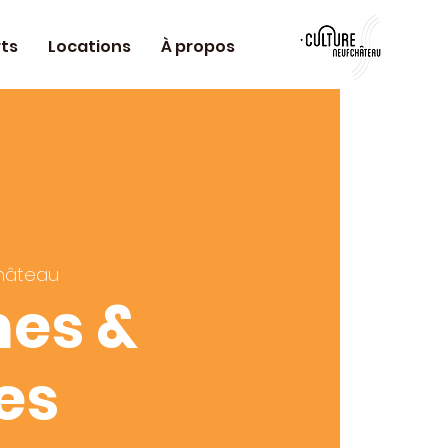
ts
Locations
À propos
hâteau
es &
es