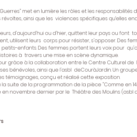
 Guerres" met en lumière les rôles et les responsabilités
 révoltes, ainsi que les  violences spécifiques qu’elles endure
leurs, d'aujourd'hui ou d'hier, quittent leur pays ou font  to
nt, utilisent leurs  corps pour résister, s'opposer. Des fe
 petits-enfants. Des femmes portent leurs voix pour  qu'o
histoires à  travers une mise en scène dynamique.
e jour grâce à la collaboration entre le Centre Culturel de
s bénévoles, ainsi que l'asbl  deCouràJardin. Un groupe d
 des témoignages, conçu et réalisé cette exposition. 
 à la suite de la programmation de la pièce "Comme en 14.
 en novembre dernier par le  Théâtre des Moulins (asbl 
rs