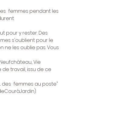
 des  femmes pendant les 
nt.        

ut pour y rester. Des 
mmes s'oublient pour le 
n ne les oublie pas. Vous 
  Neufchâteau, Vie 
e travail, issu de ce 
.. des  femmes au poste" 
deCouràJardin).