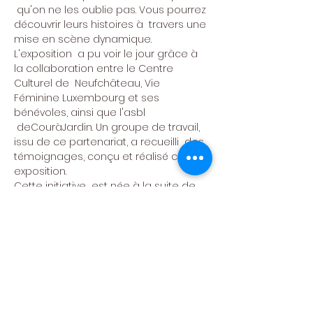
 qu'on ne les oublie pas. Vous pourrez 
découvrir leurs histoires à  travers une 
mise en scène dynamique.
L'exposition  a pu voir le jour grâce à 
la collaboration entre le Centre 
Culturel de  Neufchâteau, Vie 
Féminine Luxembourg et ses 
bénévoles, ainsi que l'asbl 
 deCouràJardin. Un groupe de travail, 
issu de ce partenariat, a recueilli  des 
témoignages, conçu et réalisé cette 
exposition. 
Cette initiative  est née à la suite de 
la programmation de la pièce 
"Comme en 14... des  femmes au 
poste" de Dany Laurent et jouée en 
novembre dernier par le  Théâtre des 
Moulins (asbl deCouràJardin).
Vernissage 8 mars
18h : vernissage
20h : animation prévue